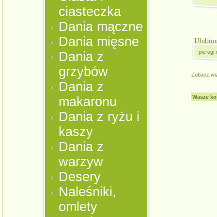
ciasteczka
Dania mączne
Dania mięsne
pierogi 
Dania z
grzybów
Zobacz wi
Dania z
Wasze ko
makaronu
Dania z ryżu i
kaszy
Dania z
warzyw
Desery
Naleśniki,
omlety