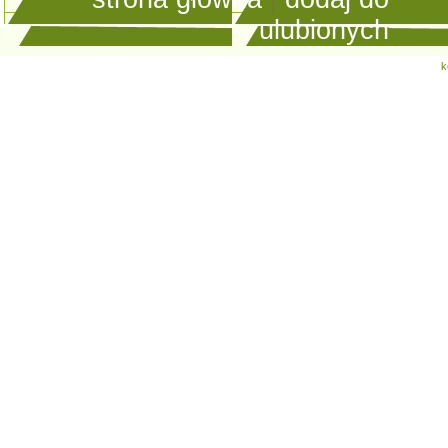
ulubionych
k